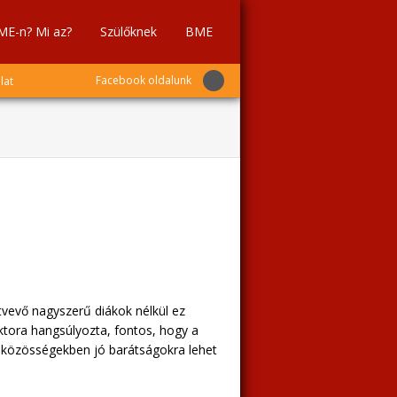
ME-n? Mi az?
Szülőknek
BME
Facebook oldalunk
lat
ztvevő nagyszerű diákok nélkül ez
ora hangsúlyozta, fontos, hogy a
i közösségekben jó barátságokra lehet