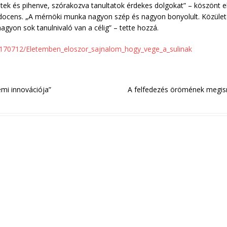
ültek és pihenve, szórakozva tanultatok érdekes dolgokat” – köszönt 
docens. „A mérnöki munka nagyon szép és nagyon bonyolult. Közülete
agyon sok tanulnivaló van a célig” – tette hozzá.
0170712/Eletemben_eloszor_sajnalom_hogy_vege_a_sulinak
mi innovációja”
A felfedezés örömének megi