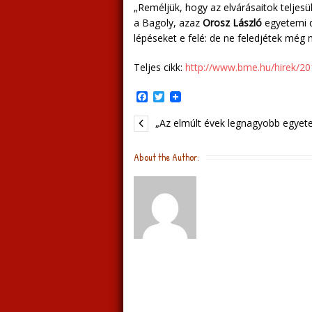
„Reméljük, hogy az elvárásaitok teljes
a Bagoly, azaz
Orosz László
egyetemi 
lépéseket e felé: de ne feledjétek még n
Teljes cikk:
http://www.bme.hu/hirek/2
F
T
a
w
c
i
„Az elmúlt évek legnagyobb egyete
e
t
b
t
o
e
About the Author:
o
r
k