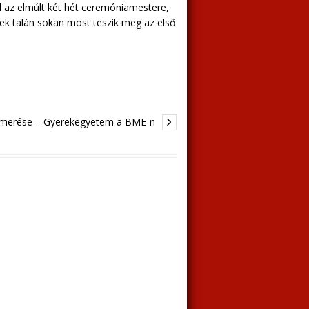
el az elmúlt két hét ceremóniamestere,
k talán sokan most teszik meg az első
smerése – Gyerekegyetem a BME-n