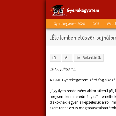
Skip
to
content
Gyerekegyetem 2026
GYIR
Webs
„Életemben először sajnálom
Rólunk írták
2017. július 12.
A BME Gyerekegyetem záró foglalkozásá
„Egy ilyen rendezvény akkor sikerül jól
mégsem lenne eredményes” – emelte 
diákoknak legyen elképzelésük arról, 
szert tenni: ezt is megtapasztalhattátok