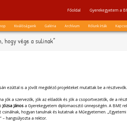
Főoldal
Gyerekegyetem a B
hop
Kiválóságaink
Galéria
Archívum
Rólunk írták
Kapcso
, hogy vége a sulinak”
n ezúttal is a jövőt megidéző projekteket mutattak be a résztvevők.
, ha jók a szervezők, jók az előadók és jók a csoportvezetők, de a rés
ki
Józsa János
a Gyerekegyetem diplomaosztó ünnepségén. A BME rekt
mit csinálnak, hogyan tanulnak és kutatnak a Műegyetemen. „Egyetem
” – hangsúlyozta a rektor.