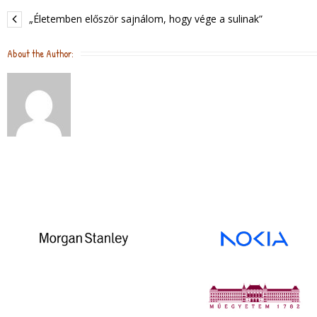
a
w
c
i
„Életemben először sajnálom, hogy vége a sulinak”
e
t
b
t
o
e
About the Author:
o
r
k