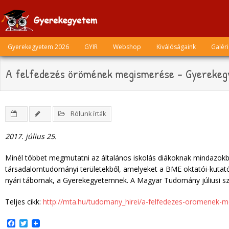
Skip
to
content
Gyerekegyetem 2026
GYIR
Webshop
Kiválóságaink
Galér
A felfedezés örömének megismerése – Gyereke
Rólunk írták
2017. július 25.
Minél többet megmutatni az általános iskolás diákoknak mindazokb
társadalomtudományi területekből, amelyeket a BME oktatói-kutató
nyári tábornak, a Gyerekegyetemnek. A Magyar Tudomány júliusi sz
Teljes cikk:
http://mta.hu/tudomany_hirei/a-felfedezes-oromenek
F
T