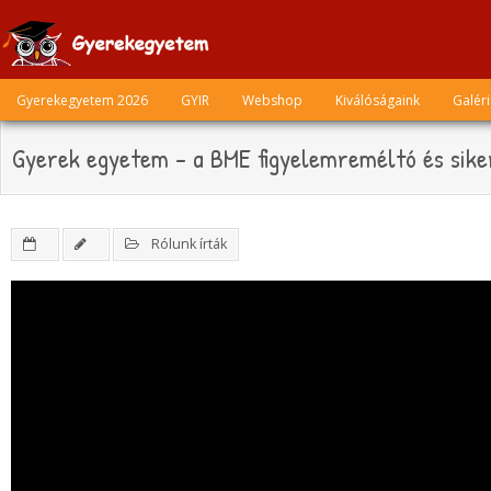
Skip
to
content
Gyerekegyetem 2026
GYIR
Webshop
Kiválóságaink
Galér
Gyerek egyetem – a BME figyelemreméltó és sik
Rólunk írták