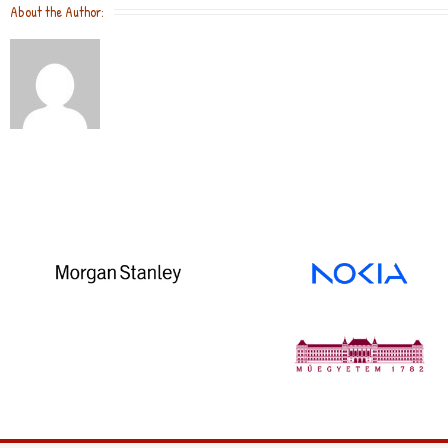
o
e
About the Author:
o
r
k