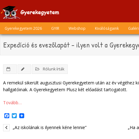
Skip
to
content
Gyerekegyetem 2026
GYIR
Webshop
Kiválóságaink
Galér
Expedíció és evezőlapát – ilyen volt a Gyerekeg
Rólunk írták
A remekül sikerült augusztusi Gyerekegyetem után az év végéhez k
hallgatóinak. A Gyerekegyetem Plusz két előadást tartogatott.
Tovább…
F
T
a
w
c
i
„Az iskolának is ilyennek kéne lennie”
„Ha a
e
t
b
t