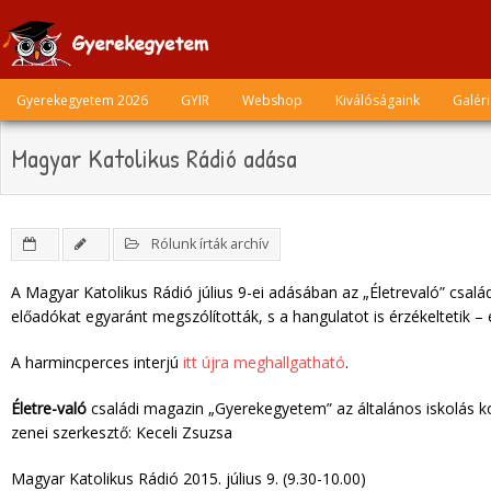
Skip
to
content
Gyerekegyetem 2026
GYIR
Webshop
Kiválóságaink
Galér
Magyar Katolikus Rádió adása
Rólunk írták archív
A Magyar Katolikus Rádió július 9-ei adásában az „Életrevaló” csa
előadókat egyaránt megszólították, s a hangulatot is érzékeltetik – 
A harmincperces interjú
itt újra meghallgatható
.
Életre-való
családi magazin „Gyerekegyetem” az általános iskolás 
zenei szerkesztő: Keceli Zsuzsa
Magyar Katolikus Rádió 2015. július 9. (9.30-10.00)