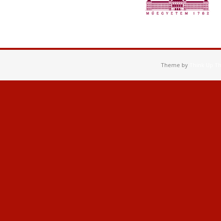
Theme by
Think Up T