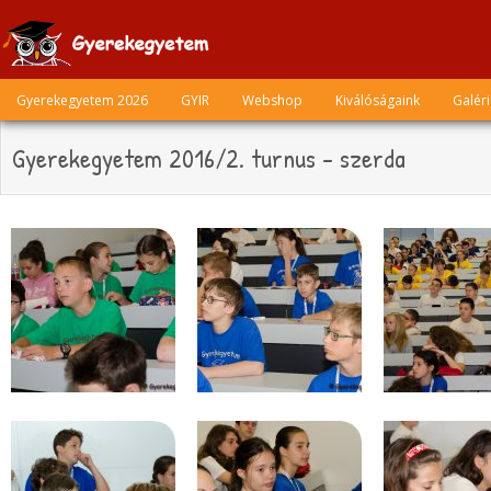
Skip
to
content
Gyerekegyetem 2026
GYIR
Webshop
Kiválóságaink
Galér
Gyerekegyetem 2016/2. turnus – szerda