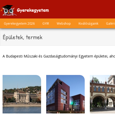
Skip
to
content
Gyerekegyetem 2026
GYIR
Webshop
Kiválóságaink
Galér
Épületek, termek
A Budapesti Műszaki és Gazdaságtudományi Egyetem épületei, aho