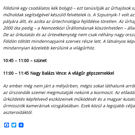
Földünk egy csodálatos kék bolygó – ezt tanúsítják az űrhajósok
műholdak segítségével készülő felvételek is. A Szputnyik-1 volt az
pályára állt, és azóta az űrtechnológia fejlődése töretlen. Az űrh
2000 óta pedig – a Nemzetközi Űrállomásnak köszönhetően – álla
De az űrkutatás és az űrtevékenység nem csak néhány nagy orszá
Földön töltött mindennapjaink szerves része lett. A látványos kép
mindannyian közelebb kerülünk a világűrhöz.
10:45 – 11:00 – szünet
11:00 – 11:45 Nagy Balázs Vince: A világűr gépszemekkel
Az ember még nem járt a mélyűrben, mégis sokat láthatunk arról, 
az űrszondák szemei megmutatják nekünk a kozmoszt. Az előadá
űrküldetés képfelvevő eszközeinek működését és a magyar kutató
űrmissziók kameráinak vizsgálatában. Ezek közül a legújabb célj
aszteroidáktól.
F
T
a
w
c
i