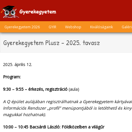
Skip
to
content
Gyerekegyetem 2026
GYIR
Webshop
Kiválóságaink
Galér
Gyerekegyetem Plusz – 2025. tavasz
2025. április 12.
Program:
9:30 – 9:55 – érkezés, regisztráció
(aula)
A Q épület aulájában regisztrálhatnak a Gyerekegyetem kártyáva
Információs Rendszer „profil” menüpontjából is letölthető és kin
magukkal hozhatnak).
10:00 – 10:45 Bacsárdi László: Földközelben a világűr